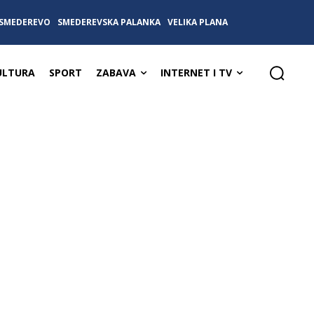
SMEDEREVO
SMEDEREVSKA PALANKA
VELIKA PLANA
ULTURA
SPORT
ZABAVA
INTERNET I TV