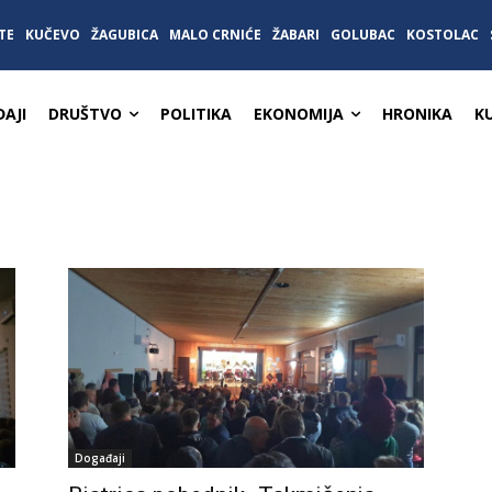
TE
KUČEVO
ŽAGUBICA
MALO CRNIĆE
ŽABARI
GOLUBAC
KOSTOLAC
AJI
DRUŠTVO
POLITIKA
EKONOMIJA
HRONIKA
K
Događaji