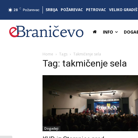
C
SRBIJA
POŽAREVAC
PETROVAC
VELIKO GRADIŠ
28
Požarevac
INFO
DOGAĐ
Home
Tags
Takmičenje sela
Tag: takmičenje sela
Događaji