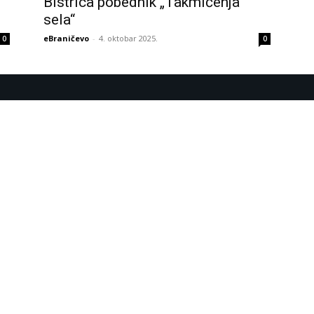
Bistrica pobednik „Takmičenja
sela“
eBraničevo
-
4. oktobar 2025.
0
0