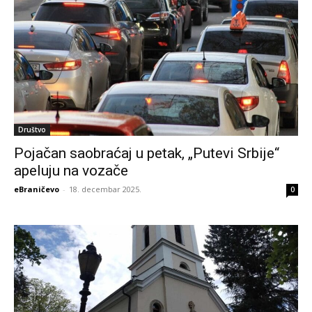
Društvo
Pojačan saobraćaj u petak, „Putevi Srbije“
apeluju na vozače
eBraničevo
-
18. decembar 2025.
0