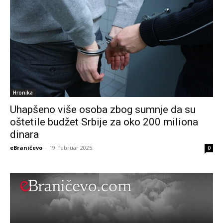
Hronika
Uhapšeno više osoba zbog sumnje da su
oštetile budžet Srbije za oko 200 miliona
dinara
eBraničevo
-
19. februar 2025.
0