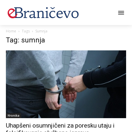
Home
Tags
Sumnja
Tag: sumnja
Hronika
Uhapšeni osumnjičeni za poresku utaju i