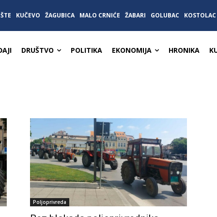
IŠTE
KUČEVO
ŽAGUBICA
MALO CRNIĆE
ŽABARI
GOLUBAC
KOSTOLAC
AJI
DRUŠTVO
POLITIKA
EKONOMIJA
HRONIKA
K
Poljoprivreda