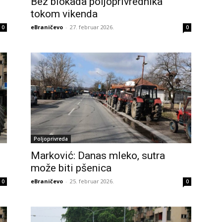
Bez blokada poljoprivrednika
tokom vikenda
eBraničevo
-
27. februar 2026.
0
0
Poljoprivreda
Marković: Danas mleko, sutra
može biti pšenica
eBraničevo
-
25. februar 2026.
0
0