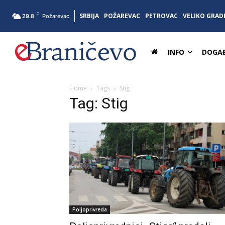
C
SRBIJA
POŽAREVAC
PETROVAC
VELIKO GRAD
29.8
Požarevac
INFO
DOGAĐ
Home
Tags
Stig
Tag: Stig
Poljoprivreda