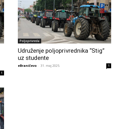
Poljoprivreda
Udruženje poljoprivrednika “Stig”
uz studente
eBraničevo
-
31. maj 2025.
1
1