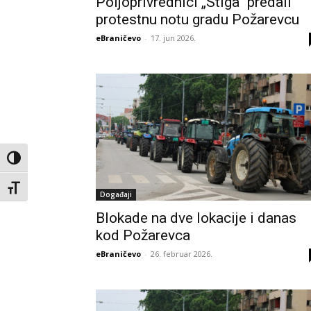
Poljoprivrednici „Stiga“ predali
protestnu notu gradu Požarevcu
eBraničevo
-
17. jun 2026.
Toggle High Contrast
Toggle Font size
Događaji
Blokade na dve lokacije i danas
kod Požarevca
eBraničevo
-
26. februar 2026.