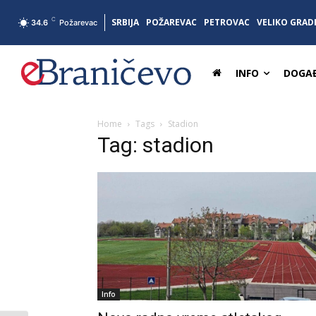
C
SRBIJA
POŽAREVAC
PETROVAC
VELIKO GRAD
34.6
Požarevac
INFO
DOGAĐ
Home
Tags
Stadion
Tag: stadion
Info