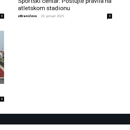
Sportski centar: Poštujte pravila na
atletskom stadionu
eBraničevo
-
26. januar 2025.
0
0
0