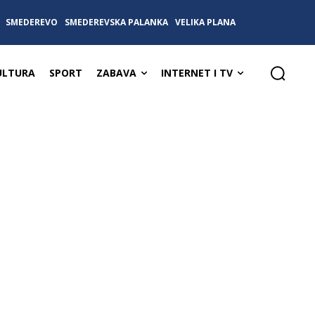
SMEDEREVO
SMEDEREVSKA PALANKA
VELIKA PLANA
ULTURA
SPORT
ZABAVA
INTERNET I TV