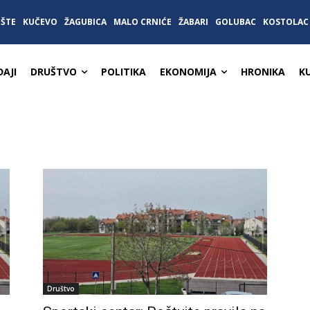
IŠTE
KUČEVO
ŽAGUBICA
MALO CRNIĆE
ŽABARI
GOLUBAC
KOSTOLAC
AJI
DRUŠTVO
POLITIKA
EKONOMIJA
HRONIKA
K
Društvo