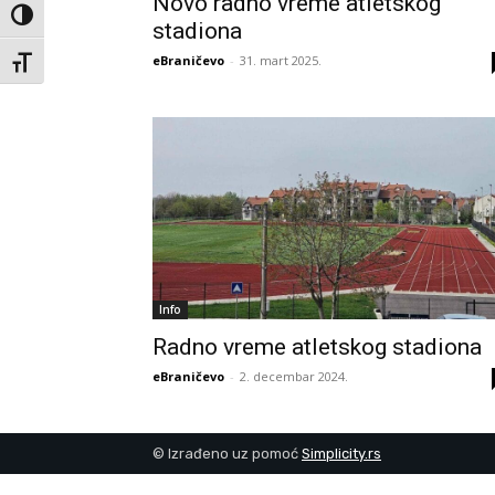
Novo radno vreme atletskog
Toggle High Contrast
stadiona
eBraničevo
-
31. mart 2025.
Toggle Font size
Info
Radno vreme atletskog stadiona
eBraničevo
-
2. decembar 2024.
© Izrađeno uz pomoć
Simplicity.rs