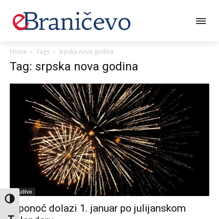
Home
Tags
Srpska nova godina
Tag: srpska nova godina
Društvo
Toggle High Contrast
U ponoć dolazi 1. januar po julijanskom