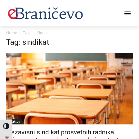
Home
Tags
Sindikat
Tag: sindikat
Društvo
Toggle High Contrast
Nezavisni sindikat prosvetnih radnika