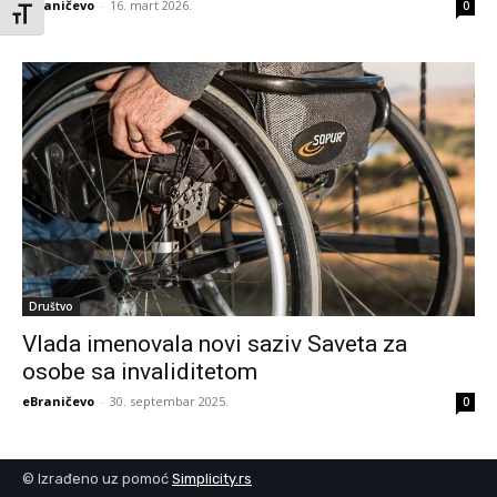
eBraničevo
-
16. mart 2026.
0
Toggle Font size
Društvo
Vlada imenovala novi saziv Saveta za
osobe sa invaliditetom
eBraničevo
-
30. septembar 2025.
0
© Izrađeno uz pomoć
Simplicity.rs