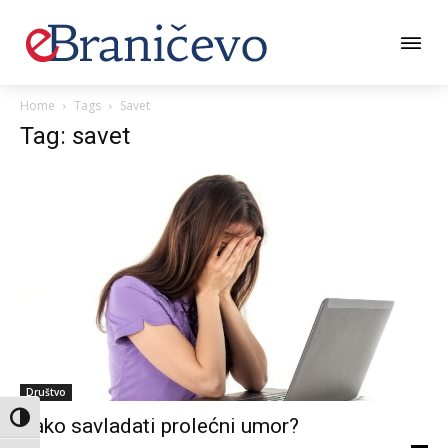
Home
Tags
Savet
Tag: savet
Društvo
Toggle High Contrast
Kako savladati prolećni umor?