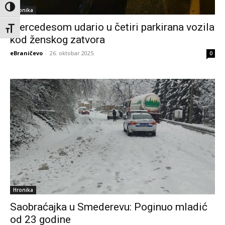
Toggle High Contrast
Hronika
Mercedesom udario u četiri parkirana vozila
Toggle Font size
kod ženskog zatvora
eBraničevo
-
26. oktobar 2025.
0
Hronika
Saobraćajka u Smederevu: Poginuo mladić
od 23 godine