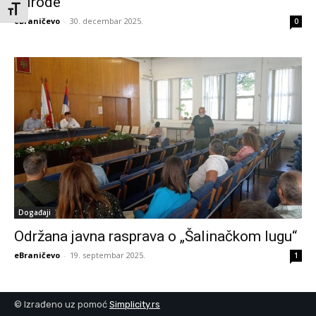
prirode
Toggle Font size
eBraničevo
-
30. decembar 2025.
0
Događaji
Održana javna rasprava o „Šalinačkom lugu“
eBraničevo
-
19. septembar 2025.
1
© Izrađeno uz pomoć
Simplicity.rs