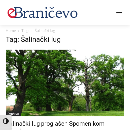
Home
Tags
Šalinački lug
Tag: Šalinački lug
Društvo
Toggle High Contrast
Šalinački lug proglašen Spomenikom