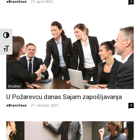
eBraničevo
-
27. april 2026.
0
Toggle High Contrast
Toggle Font size
Društvo
U Požarevcu danas Sajam zapošljavanja
eBraničevo
-
21. oktobar 2025.
0