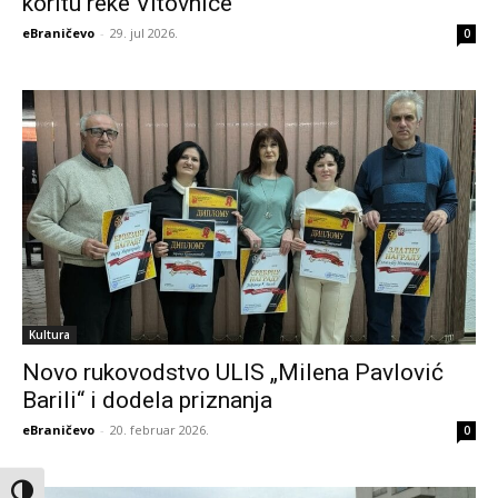
koritu reke Vitovnice
eBraničevo
-
29. jul 2026.
0
Kultura
Novo rukovodstvo ULIS „Milena Pavlović
Barili“ i dodela priznanja
eBraničevo
-
20. februar 2026.
0
Toggle High Contrast