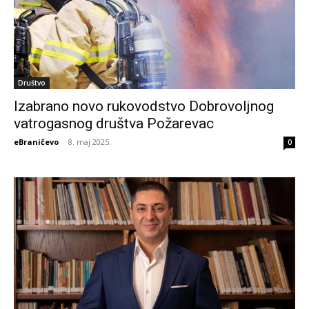
Društvo
Izabrano novo rukovodstvo Dobrovoljnog
vatrogasnog društva Požarevac
eBraničevo
-
8. maj 2025.
0