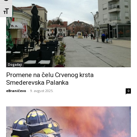
Toggle Font size
Događaji
Promene na čelu Crvenog krsta
Smederevska Palanka
eBraničevo
-
9. avgust 2025.
0