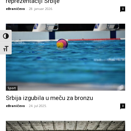
reprezentaciji Srbije
eBraničevo
-
28. januar 2026.
0
Toggle High Contrast
Toggle Font size
Sport
Srbija izgubila u meču za bronzu
eBraničevo
-
24. jul 2025.
0