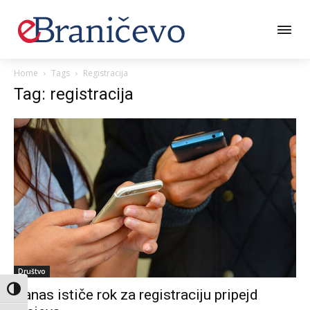
Home
Tags
Registracija
Tag: registracija
Društvo
Toggle High Contrast
Danas ističe rok za registraciju pripejd