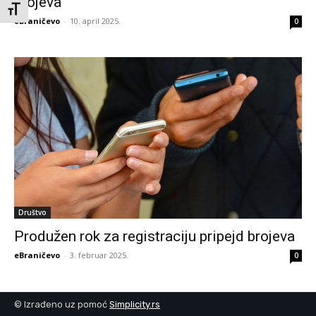
brojeva
Toggle Font size
eBraničevo
-
10. april 2025.
0
Društvo
Produžen rok za registraciju pripejd brojeva
eBraničevo
-
3. februar 2025.
0
© Izrađeno uz pomoć
Simplicity.rs