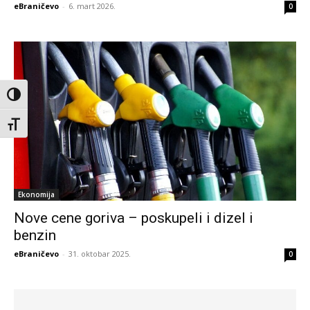
eBraničevo
-
6. mart 2026.
0
Toggle High Contrast
Toggle Font size
Ekonomija
Nove cene goriva – poskupeli i dizel i
benzin
eBraničevo
-
31. oktobar 2025.
0