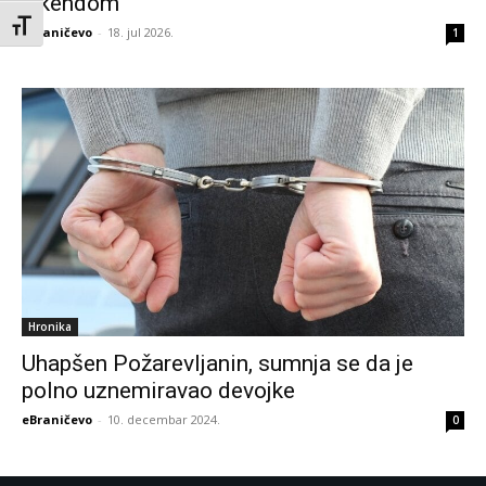
vikendom
Toggle Font size
eBraničevo
-
18. jul 2026.
1
Hronika
Uhapšen Požarevljanin, sumnja se da je
polno uznemiravao devojke
eBraničevo
-
10. decembar 2024.
0