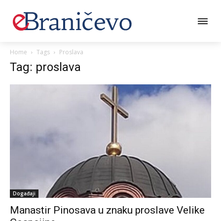
Home
Tags
Proslava
Tag: proslava
Događaji
Manastir Pinosava u znaku proslave Velike