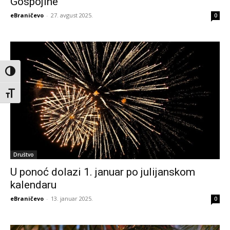
Gospojine
eBraničevo
-
27. avgust 2025.
0
Toggle High Contrast
Toggle Font size
Društvo
U ponoć dolazi 1. januar po julijanskom
kalendaru
eBraničevo
-
13. januar 2025.
0