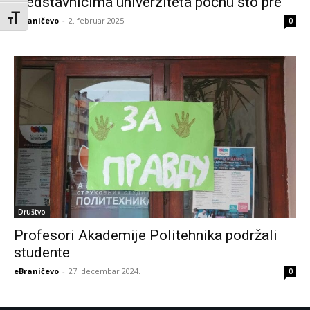
predstavnicima univerziteta počnu što pre
Toggle Font size
eBraničevo
-
2. februar 2025.
0
Društvo
Profesori Akademije Politehnika podržali
studente
eBraničevo
-
27. decembar 2024.
0