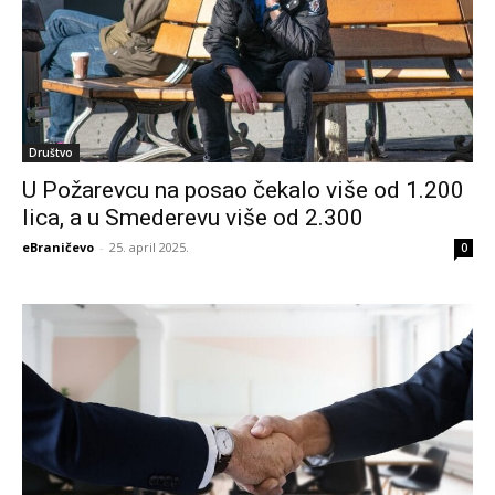
Društvo
U Požarevcu na posao čekalo više od 1.200
lica, a u Smederevu više od 2.300
eBraničevo
-
25. april 2025.
0