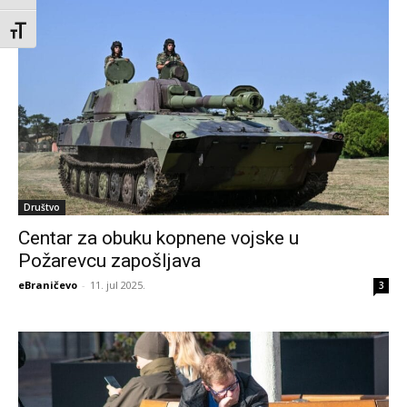
Toggle Font size
Društvo
Centar za obuku kopnene vojske u
Požarevcu zapošljava
eBraničevo
-
11. jul 2025.
3