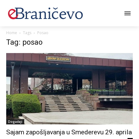
Home
Tags
Posao
Tag: posao
Događaji
Sajam zapošljavanja u Smederevu 29. aprila