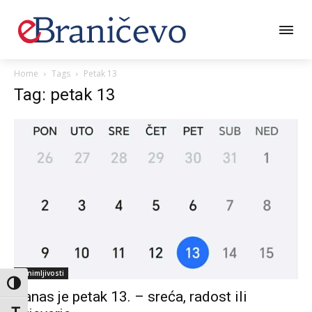
Home
Tags
Petak 13
Tag: petak 13
Zanimljivosti
Toggle High Contrast
Danas je petak 13. – sreća, radost ili