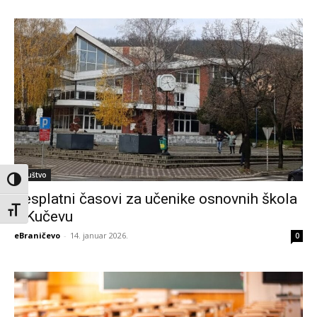
Društvo
Toggle High Contrast
Besplatni časovi za učenike osnovnih škola
Toggle Font size
u Kučevu
eBraničevo
-
14. januar 2026.
0