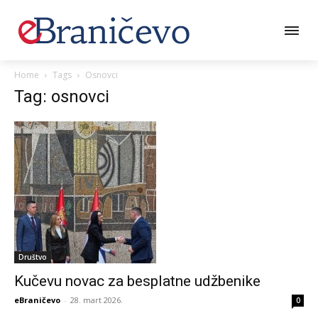
Home
Tags
Osnovci
Tag: osnovci
Društvo
Kučevu novac za besplatne udžbenike
eBraničevo
-
28. mart 2026.
0