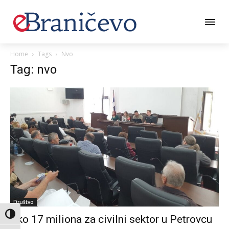
Home
Tags
Nvo
Tag: nvo
Društvo
Toggle High Contrast
Oko 17 miliona za civilni sektor u Petrovcu