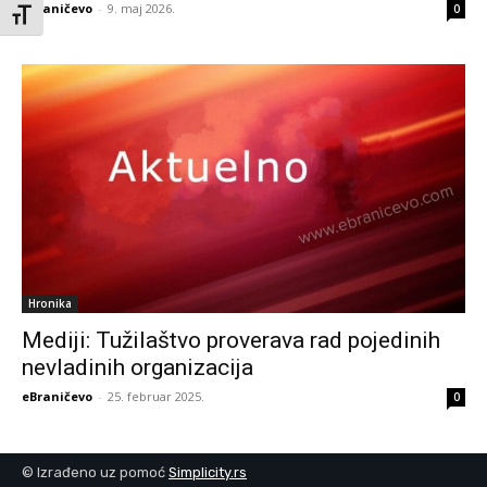
eBraničevo
-
9. maj 2026.
0
Toggle Font size
Hronika
Mediji: Tužilaštvo proverava rad pojedinih
nevladinih organizacija
eBraničevo
-
25. februar 2025.
0
© Izrađeno uz pomoć
Simplicity.rs