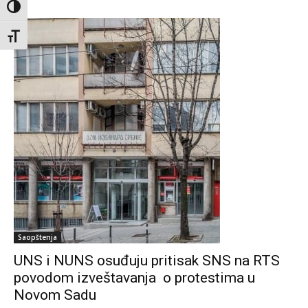
Toggle High Contrast
Toggle Font size
Saopštenja
UNS i NUNS osuđuju pritisak SNS na RTS
povodom izveštavanja o protestima u
Novom Sadu