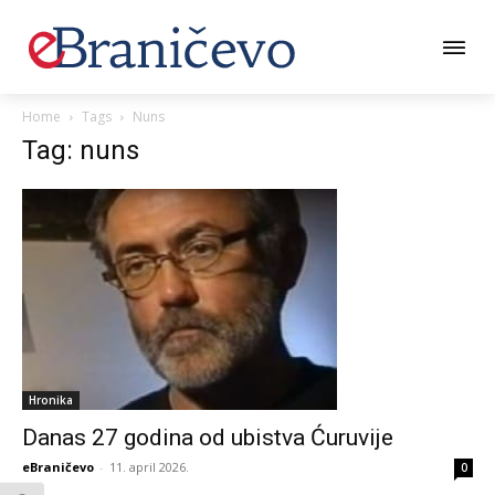
Home
Tags
Nuns
Tag: nuns
Hronika
Danas 27 godina od ubistva Ćuruvije
eBraničevo
-
11. april 2026.
0