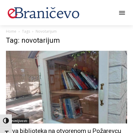
Home
Tags
Novotarijum
Tag: novotarijum
Zanimljivosti
Toggle High Contrast
Prva biblioteka na otvorenom u Požarevcu