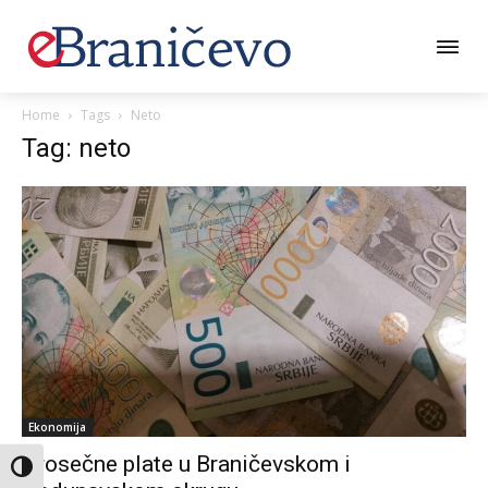
Home
Tags
Neto
Tag: neto
Ekonomija
Prosečne plate u Braničevskom i
Toggle High Contrast