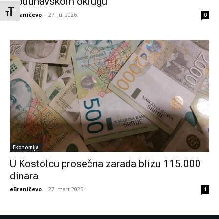
Podunavskom okrugu
Toggle Font size
eBraničevo
-
27. jul 2026.
0
Ekonomija
U Kostolcu prosečna zarada blizu 115.000
dinara
eBraničevo
-
27. mart 2025.
1