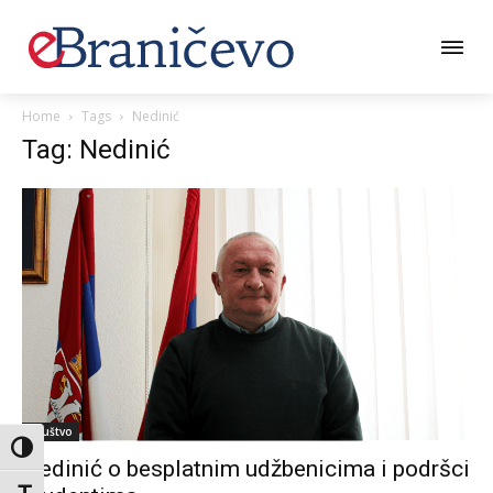
Home
Tags
Nedinić
Tag: Nedinić
Društvo
Toggle High Contrast
Nedinić o besplatnim udžbenicima i podršci