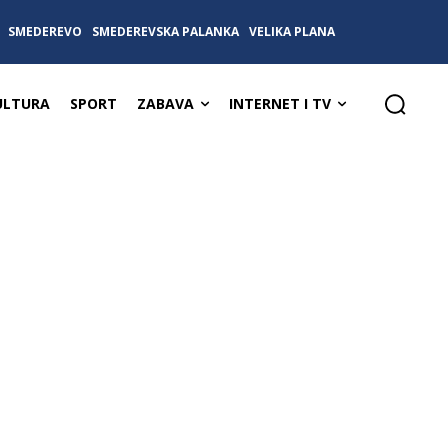
SMEDEREVO
SMEDEREVSKA PALANKA
VELIKA PLANA
ULTURA
SPORT
ZABAVA
INTERNET I TV