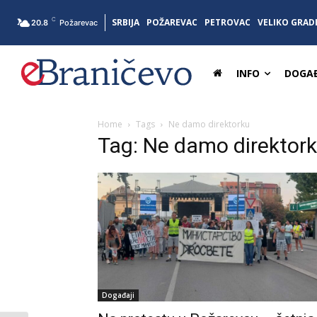
C
SRBIJA
POŽAREVAC
PETROVAC
VELIKO GRAD
20.8
Požarevac
INFO
DOGAĐ
Home
Tags
Ne damo direktorku
Tag: Ne damo direktor
Događaji