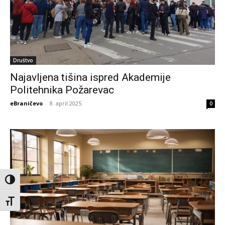
Društvo
Najavljena tišina ispred Akademije
Politehnika Požarevac
eBraničevo
-
8. april 2025.
0
Toggle High Contrast
Toggle Font size