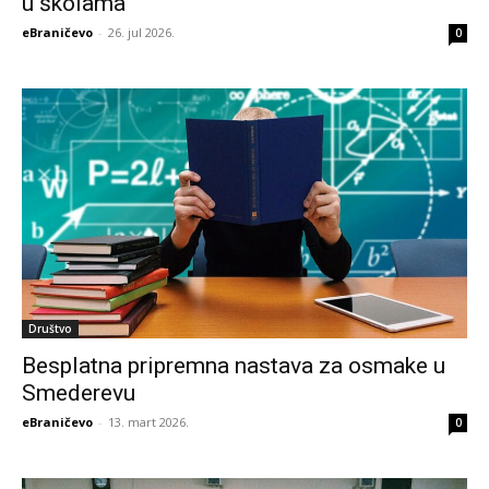
u školama
eBraničevo
-
26. jul 2026.
0
Društvo
Besplatna pripremna nastava za osmake u
Smederevu
eBraničevo
-
13. mart 2026.
0