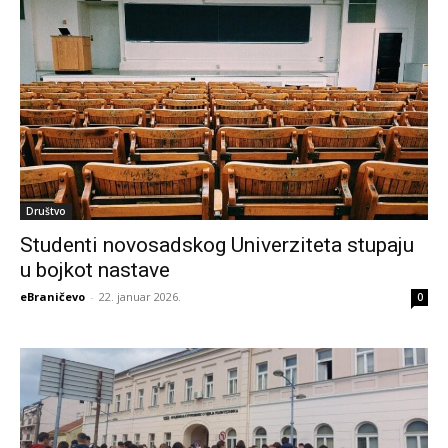
Društvo
Studenti novosadskog Univerziteta stupaju
u bojkot nastave
eBraničevo
-
22. januar 2026.
0