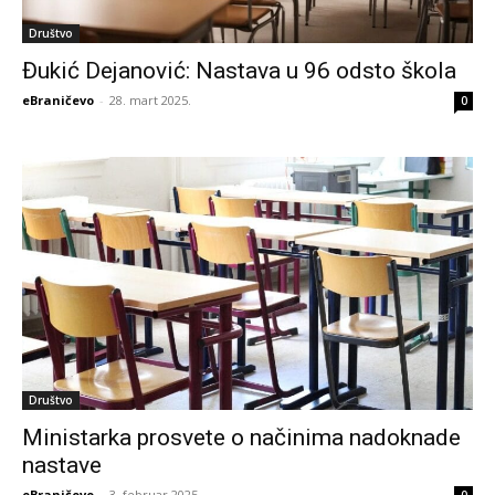
Društvo
Đukić Dejanović: Nastava u 96 odsto škola
eBraničevo
-
28. mart 2025.
0
Društvo
Ministarka prosvete o načinima nadoknade
nastave
eBraničevo
-
3. februar 2025.