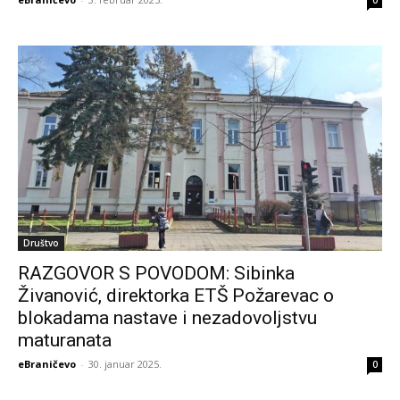
0
Društvo
RAZGOVOR S POVODOM: Sibinka
Živanović, direktorka ETŠ Požarevac o
blokadama nastave i nezadovoljstvu
maturanata
eBraničevo
-
30. januar 2025.
0