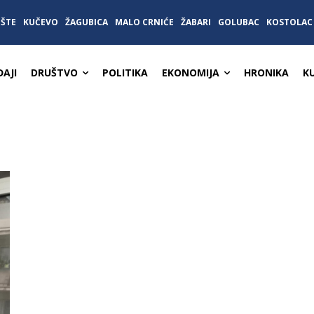
IŠTE
KUČEVO
ŽAGUBICA
MALO CRNIĆE
ŽABARI
GOLUBAC
KOSTOLAC
AJI
DRUŠTVO
POLITIKA
EKONOMIJA
HRONIKA
K