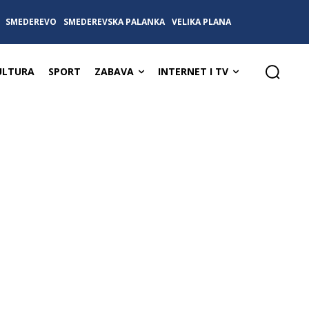
SMEDEREVO
SMEDEREVSKA PALANKA
VELIKA PLANA
ULTURA
SPORT
ZABAVA
INTERNET I TV