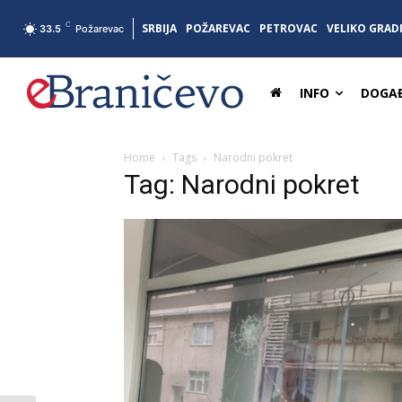
C
SRBIJA
POŽAREVAC
PETROVAC
VELIKO GRAD
33.5
Požarevac
INFO
DOGAĐ
Home
Tags
Narodni pokret
Tag: Narodni pokret