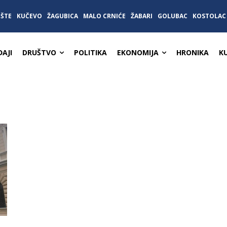
IŠTE
KUČEVO
ŽAGUBICA
MALO CRNIĆE
ŽABARI
GOLUBAC
KOSTOLAC
AJI
DRUŠTVO
POLITIKA
EKONOMIJA
HRONIKA
K