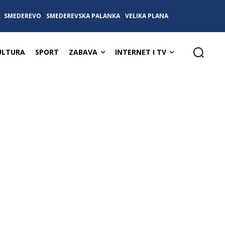
SMEDEREVO
SMEDEREVSKA PALANKA
VELIKA PLANA
ULTURA
SPORT
ZABAVA
INTERNET I TV