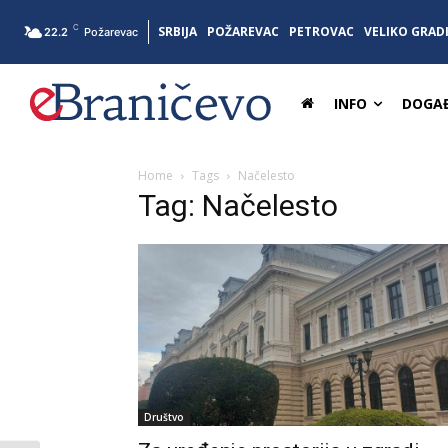
C
SRBIJA
POŽAREVAC
PETROVAC
VELIKO GRAD
22.2
Požarevac
INFO
DOGAĐ
Home
Tags
Načelesto
Tag: Načelesto
Društvo