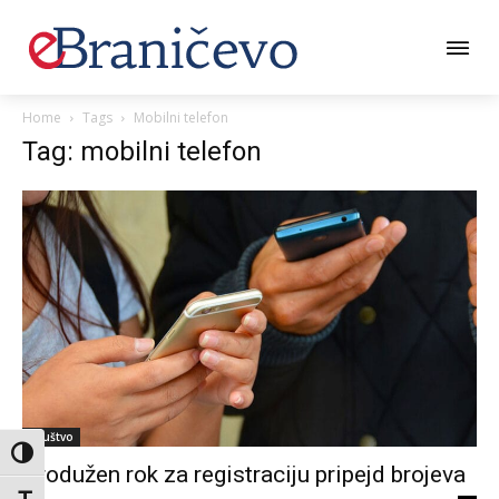
Home
Tags
Mobilni telefon
Tag: mobilni telefon
Društvo
Toggle High Contrast
Produžen rok za registraciju pripejd brojeva