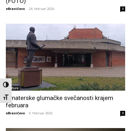
(FOTO)
eBraničevo
-
24. februar 2026.
0
Toggle High Contrast
Kultura
Amaterske glumačke svečanosti krajem
Toggle Font size
februara
eBraničevo
-
9. februar 2026.
0