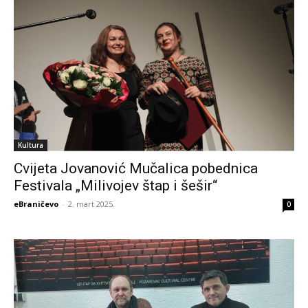
Kultura
Cvijeta Jovanović Mučalica pobednica
Festivala „Milivojev štap i šešir“
eBraničevo
-
2. mart 2025.
0