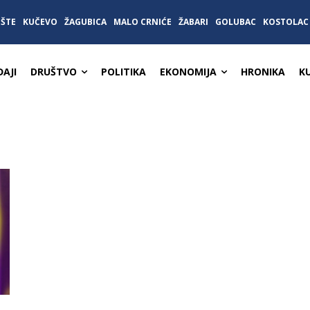
IŠTE
KUČEVO
ŽAGUBICA
MALO CRNIĆE
ŽABARI
GOLUBAC
KOSTOLAC
AJI
DRUŠTVO
POLITIKA
EKONOMIJA
HRONIKA
K