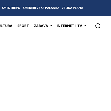
SMEDEREVO
SMEDEREVSKA PALANKA
VELIKA PLANA
ULTURA
SPORT
ZABAVA
INTERNET I TV