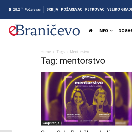
C
SRBIJA
POŽAREVAC
PETROVAC
VELIKO GRAD
28.2
Požarevac
INFO
DOGAĐ
Home
Tags
Mentorstvo
Tag: mentorstvo
Saopštenja