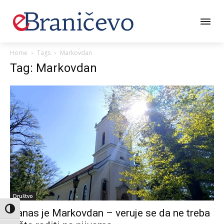
Home
Tags
Markovdan
Tag: Markovdan
Društvo
Toggle High Contrast
Danas je Markovdan – veruje se da ne treba