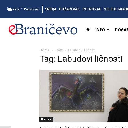
C
SRBIJA
POŽAREVAC
PETROVAC
VELIKO GRAD
22.2
Požarevac
INFO
DOGAĐ
Home
Tags
Labudovi ličnosti
Tag: Labudovi ličnosti
Kultura