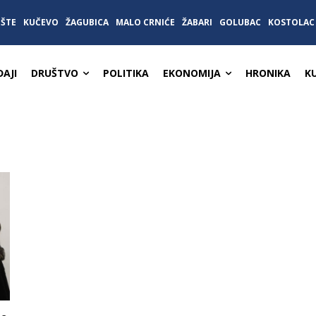
IŠTE
KUČEVO
ŽAGUBICA
MALO CRNIĆE
ŽABARI
GOLUBAC
KOSTOLAC
AJI
DRUŠTVO
POLITIKA
EKONOMIJA
HRONIKA
K