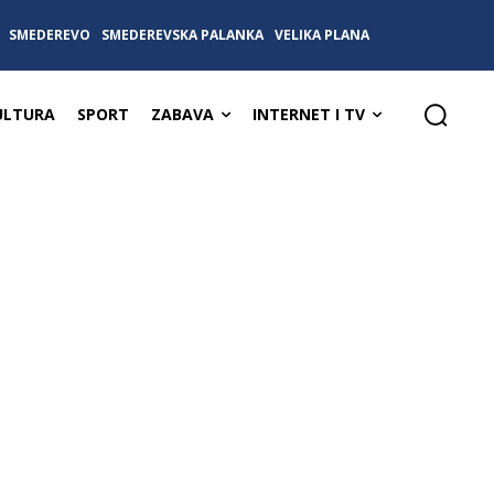
SMEDEREVO
SMEDEREVSKA PALANKA
VELIKA PLANA
ULTURA
SPORT
ZABAVA
INTERNET I TV