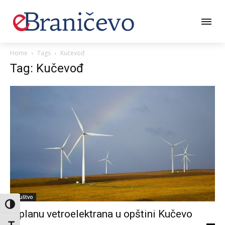
Home
Tags
Kučevođ
Tag: Kučevođ
Društvo
Toggle High Contrast
U planu vetroelektrana u opštini Kučevo