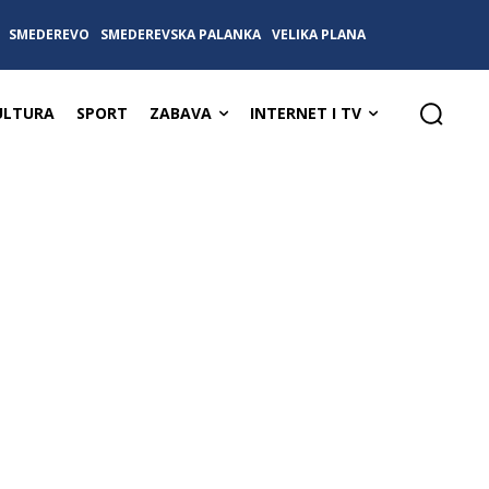
SMEDEREVO
SMEDEREVSKA PALANKA
VELIKA PLANA
ULTURA
SPORT
ZABAVA
INTERNET I TV