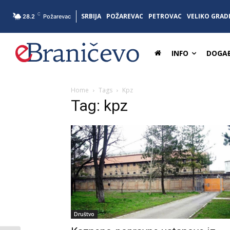
C
SRBIJA
POŽAREVAC
PETROVAC
VELIKO GRAD
28.2
Požarevac
INFO
DOGAĐ
Home
Tags
Kpz
Tag: kpz
Društvo