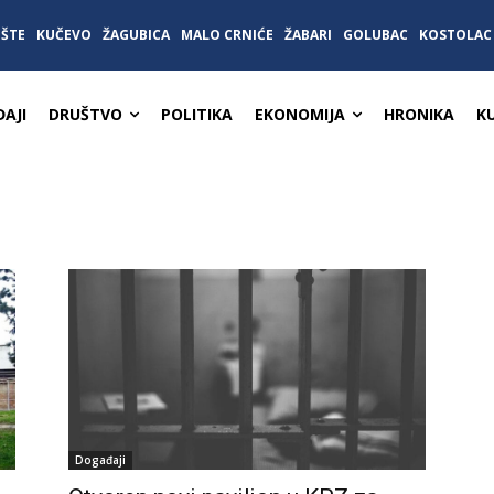
IŠTE
KUČEVO
ŽAGUBICA
MALO CRNIĆE
ŽABARI
GOLUBAC
KOSTOLAC
AJI
DRUŠTVO
POLITIKA
EKONOMIJA
HRONIKA
K
Događaji