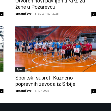
Otvoren novi paviljon u KPZ za
žene u Požarevcu
eBraničevo
-
3. decembar 2025.
0
0
Sport
Sportski susreti Kazneno-
popravnih zavoda iz Srbije
eBraničevo
-
6. jun 2025.
0
0