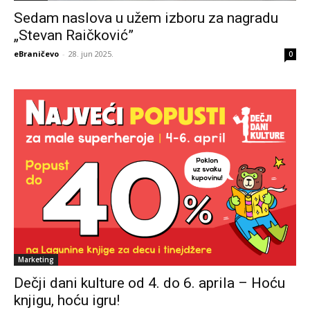
Sedam naslova u užem izboru za nagradu
„Stevan Raičković”
eBraničevo
-
28. jun 2025.
0
Marketing
Dečji dani kulture od 4. do 6. aprila – Hoću
knjigu, hoću igru!