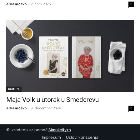
eBraničevo
-
2. april 2025.
0
Kultura
Maja Volk u utorak u Smederevu
eBraničevo
-
9. decembar 2024.
0
© Izrađeno uz pomoć
Simplicity.rs
Impresum
Uslovi korišćenja