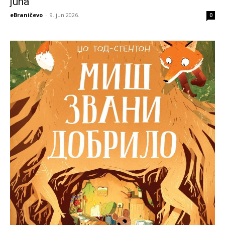
juna
eBraničevo
-
9. jun 2026.
0