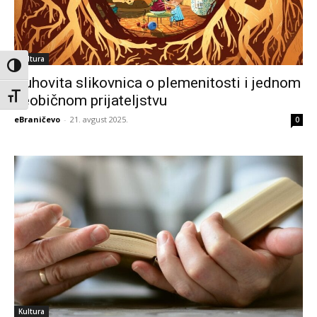
Kultura
Toggle High Contrast
Duhovita slikovnica o plemenitosti i jednom
neobičnom prijateljstvu
Toggle Font size
eBraničevo
-
21. avgust 2025.
0
Kultura