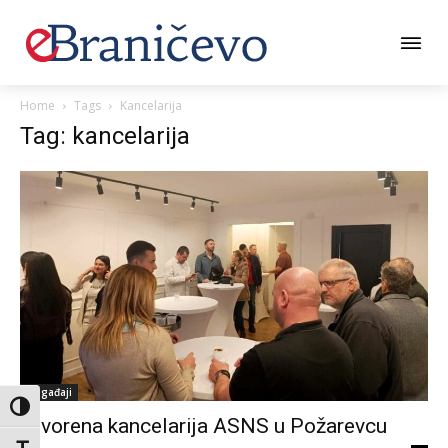
Home
Tags
Kancelarija
Tag: kancelarija
Događaji
Toggle High Contrast
Otvorena kancelarija ASNS u Požarevcu