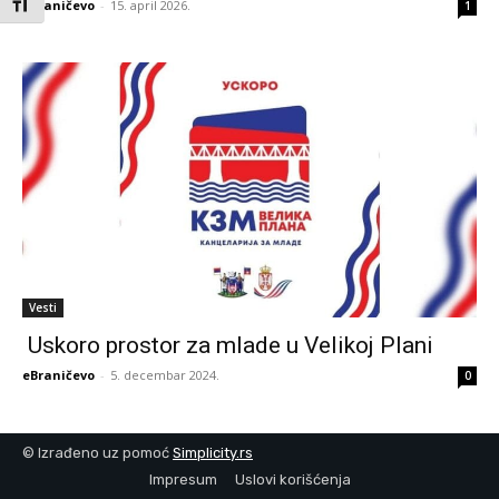
Toggle Font size
eBraničevo
-
15. april 2026.
1
Vesti
Uskoro prostor za mlade u Velikoj Plani
eBraničevo
-
5. decembar 2024.
0
© Izrađeno uz pomoć
Simplicity.rs
Impresum
Uslovi korišćenja