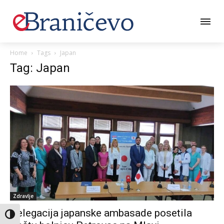
Home
Tags
Japan
Tag: Japan
Zdravlje
Delegacija japanske ambasade posetila
Toggle High Contrast