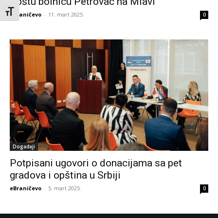
Opštu bolnicu Petrovac na Mlavi
Toggle Font size
eBraničevo
-
11. mart 2025.
0
Događaji
Potpisani ugovori o donacijama sa pet
gradova i opština u Srbiji
eBraničevo
-
5. mart 2025.
0