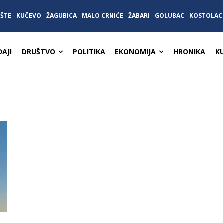
IŠTE
KUČEVO
ŽAGUBICA
MALO CRNIĆE
ŽABARI
GOLUBAC
KOSTOLAC
AJI
DRUŠTVO
POLITIKA
EKONOMIJA
HRONIKA
K