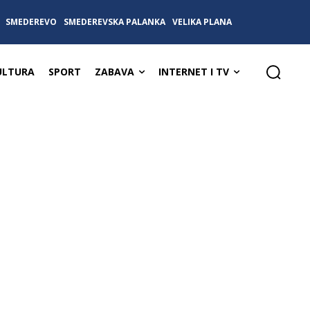
SMEDEREVO
SMEDEREVSKA PALANKA
VELIKA PLANA
ULTURA
SPORT
ZABAVA
INTERNET I TV