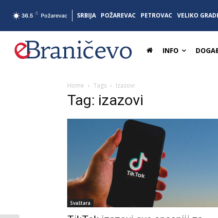
C
SRBIJA
POŽAREVAC
PETROVAC
VELIKO GRAD
36.5
Požarevac
INFO
DOGAĐ
Home
Tags
Izazovi
Tag: izazovi
Svaštara