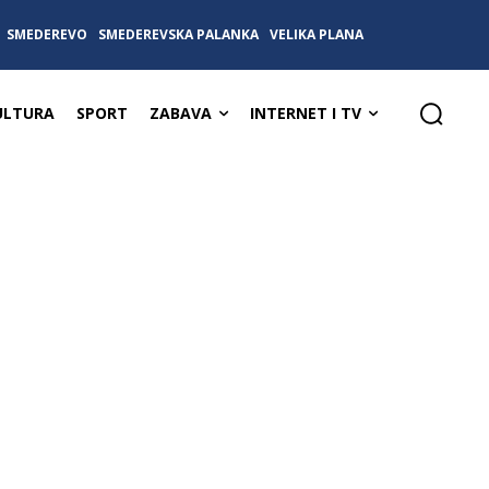
SMEDEREVO
SMEDEREVSKA PALANKA
VELIKA PLANA
ULTURA
SPORT
ZABAVA
INTERNET I TV