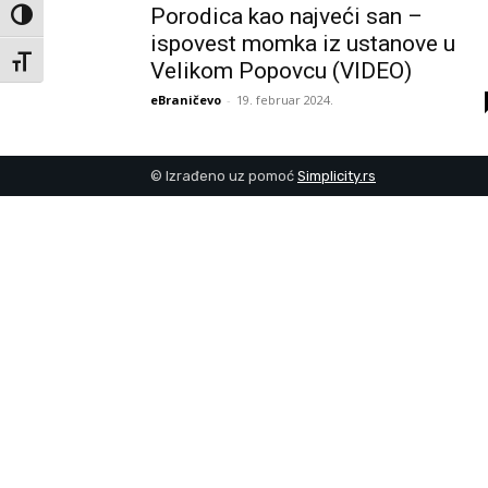
Porodica kao najveći san –
Toggle High Contrast
ispovest momka iz ustanove u
Toggle Font size
Velikom Popovcu (VIDEO)
eBraničevo
-
19. februar 2024.
© Izrađeno uz pomoć
Simplicity.rs