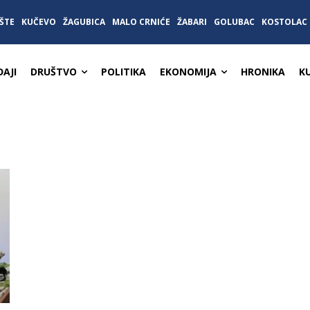
ŠTE
KUČEVO
ŽAGUBICA
MALO CRNIĆE
ŽABARI
GOLUBAC
KOSTOLAC
AJI
DRUŠTVO
POLITIKA
EKONOMIJA
HRONIKA
K