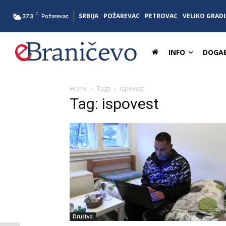
C
SRBIJA
POŽAREVAC
PETROVAC
VELIKO GRADI
37.3
Požarevac
INFO
DOGAĐ
Home
Tags
Ispovest
Tag: ispovest
Društvo