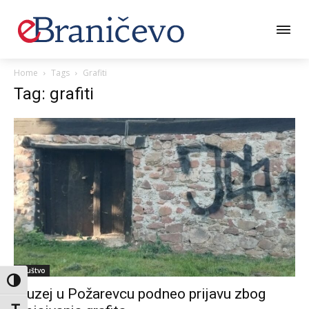
Home
Tags
Grafiti
Tag: grafiti
Društvo
Toggle High Contrast
Muzej u Požarevcu podneo prijavu zbog