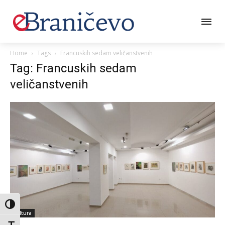
Home
Tags
Francuskih sedam veličanstvenih
Tag: Francuskih sedam
veličanstvenih
Toggle High Contrast
Kultura