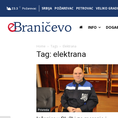
C
SRBIJA
POŽAREVAC
PETROVAC
VELIKO GRAD
23.3
Požarevac
INFO
DOGAĐ
Home
Tags
Elektrana
Tag: elektrana
Privreda