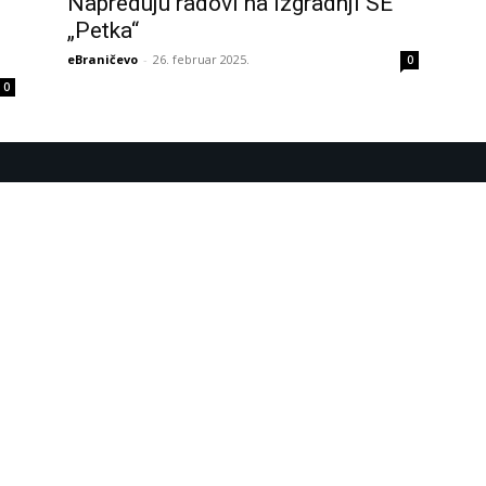
Napreduju radovi na izgradnji SE
„Petka“
eBraničevo
-
26. februar 2025.
0
0