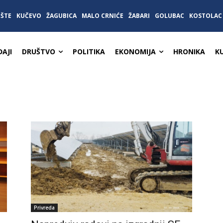
IŠTE
KUČEVO
ŽAGUBICA
MALO CRNIĆE
ŽABARI
GOLUBAC
KOSTOLAC
AJI
DRUŠTVO
POLITIKA
EKONOMIJA
HRONIKA
K
Privreda