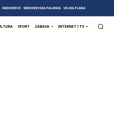
SMEDEREVO
SMEDEREVSKA PALANKA
VELIKA PLANA
ULTURA
SPORT
ZABAVA
INTERNET I TV