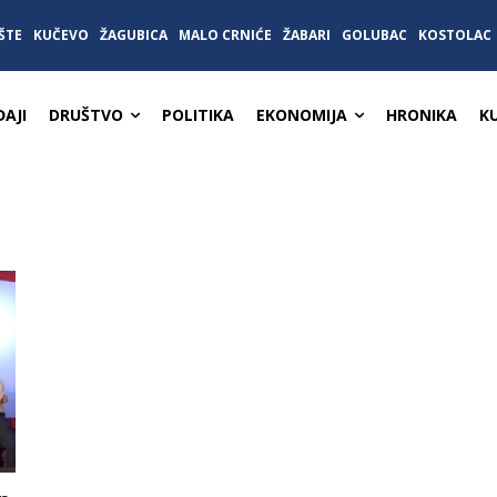
ŠTE
KUČEVO
ŽAGUBICA
MALO CRNIĆE
ŽABARI
GOLUBAC
KOSTOLAC
AJI
DRUŠTVO
POLITIKA
EKONOMIJA
HRONIKA
K