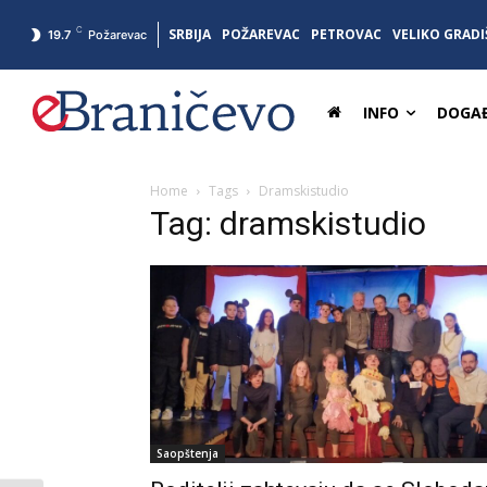
C
SRBIJA
POŽAREVAC
PETROVAC
VELIKO GRADI
19.7
Požarevac
INFO
DOGAĐ
Home
Tags
Dramskistudio
Tag: dramskistudio
Saopštenja