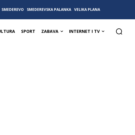
SMEDEREVO
SMEDEREVSKA PALANKA
VELIKA PLANA
ULTURA
SPORT
ZABAVA
INTERNET I TV