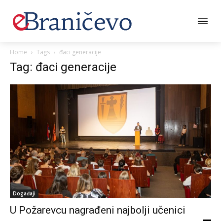
Home
Tags
đaci generacije
Tag: đaci generacije
Događaji
U Požarevcu nagrađeni najbolji učenici