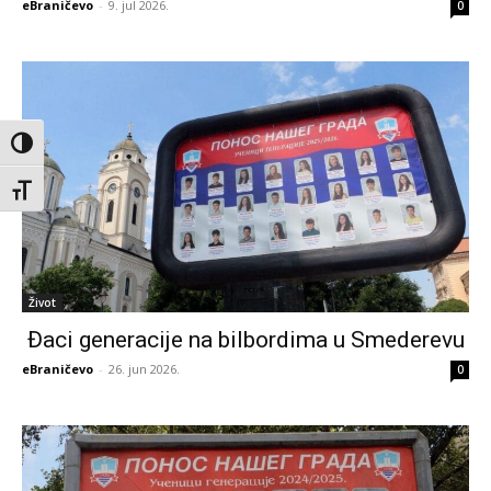
eBraničevo
-
9. jul 2026.
0
Toggle High Contrast
Toggle Font size
Život
Đaci generacije na bilbordima u Smederevu
eBraničevo
-
26. jun 2026.
0