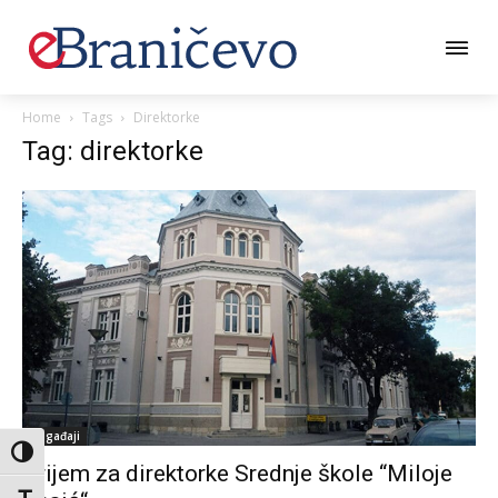
Home
Tags
Direktorke
Tag: direktorke
Događaji
Toggle High Contrast
Prijem za direktorke Srednje škole “Miloje