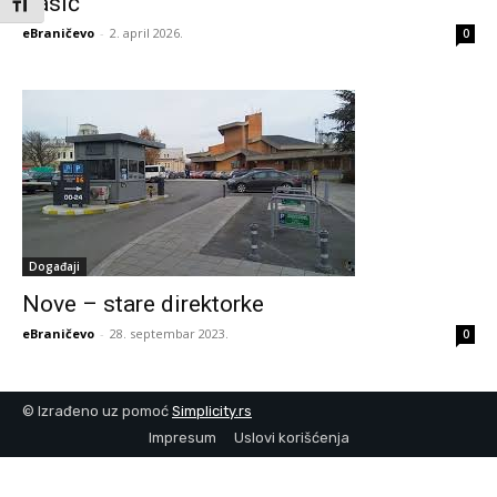
Vasić“
Toggle Font size
eBraničevo
-
2. april 2026.
0
Događaji
Nove – stare direktorke
eBraničevo
-
28. septembar 2023.
0
© Izrađeno uz pomoć
Simplicity.rs
Impresum
Uslovi korišćenja