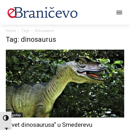
Home
Tags
Dinosaurus
Tag: dinosaurus
Događaji
Toggle High Contrast
„Svet dinosaurusa“ u Smederevu