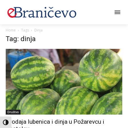
Home
Tags
Dinja
Tag: dinja
Društvo
Prodaja lubenica i dinja u Požarevcu i
Toggle High Contrast