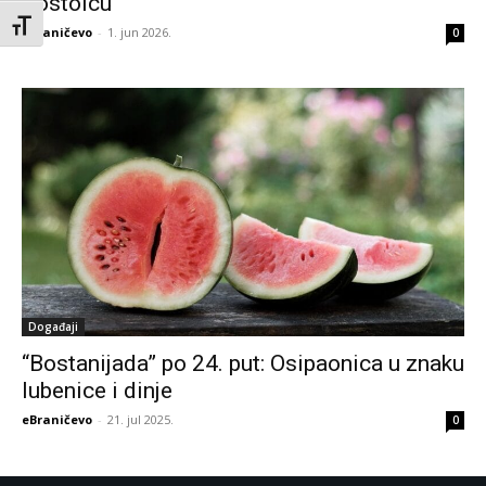
Kostolcu
Toggle Font size
eBraničevo
-
1. jun 2026.
0
Događaji
“Bostanijada” po 24. put: Osipaonica u znaku
lubenice i dinje
eBraničevo
-
21. jul 2025.
0